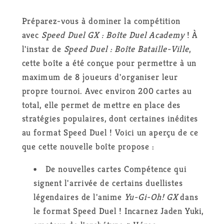
Duel
Duel
GX
GX
Préparez-vous à dominer la compétition
:
:
avec
Speed Duel GX : Boîte Duel Academy
! À
Boîte
Boîte
l'instar de
Speed Duel : Boîte Bataille-Ville
,
Duel
Duel
cette boîte a été conçue pour permettre à un
Academy
Academy
maximum de 8 joueurs d'organiser leur
FR
FR
propre tournoi. Avec environ 200 cartes au
total, elle permet de mettre en place des
stratégies populaires, dont certaines inédites
au format Speed Duel ! Voici un aperçu de ce
que cette nouvelle boîte propose :
De nouvelles cartes Compétence qui
signent l'arrivée de certains duellistes
légendaires de l'anime
Yu-Gi-Oh! GX
dans
le format Speed Duel ! Incarnez Jaden Yuki,