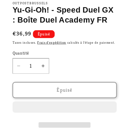
OUTPOSTBRUSSELS
Yu-Gi-Oh! - Speed Duel GX
: Boîte Duel Academy FR
Prix
€36,99
Épuisé
habituel
Taxes incluses.
Frais d'expédition
calculés à l'étape de paiement.
Quantité
Réduire
Augmenter
la
la
quantité
quantité
de
de
Épuisé
Yu-
Yu-
Gi-
Gi-
Oh!
Oh!
-
-
Speed
Speed