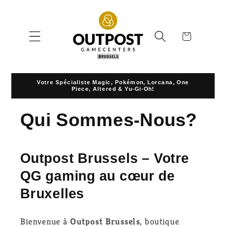
et
passer
au
contenu
Panier
Votre Spécialiste Magic, Pokémon, Lorcana, One
Piece, Altered & Yu-Gi-Oh!
Qui Sommes-Nous?
Outpost Brussels – Votre
QG gaming au cœur de
Bruxelles
Bienvenue à
Outpost Brussels
, boutique