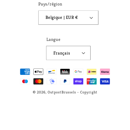
Pays/région
Belgique | EUR €
Langue
Français
Moyens
de
paiement
© 2026,
OutpostBrussels
- Copyright