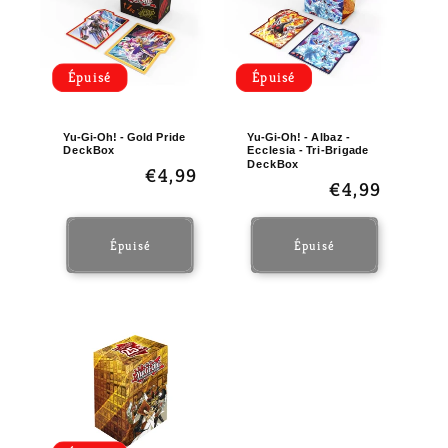
Épuisé
Épuisé
Yu-Gi-Oh! - Gold Pride
Yu-Gi-Oh! - Albaz -
DeckBox
Ecclesia - Tri-Brigade
DeckBox
Prix
€4,99
Prix
€4,99
habituel
habituel
Épuisé
Épuisé