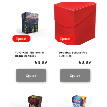
Épuisé
Épuisé
Yu-Gi-Oh! - Elemental
Deckbox Eclipse Pro
HERO DeckBox
100+ Red
Prix
€4,99
Prix
€3,99
habituel
habituel
Épuisé
Épuisé