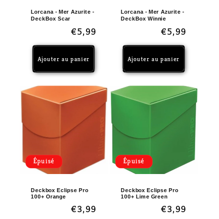
Lorcana - Mer Azurite -
Lorcana - Mer Azurite -
DeckBox Scar
DeckBox Winnie
Prix
€5,99
Prix
€5,99
habituel
habituel
Ajouter au panier
Ajouter au panier
Épuisé
Épuisé
Deckbox Eclipse Pro
Deckbox Eclipse Pro
100+ Orange
100+ Lime Green
Prix
€3,99
Prix
€3,99