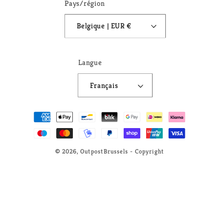
Pays/région
Belgique | EUR €
Langue
Français
Moyens
de
paiement
© 2026,
OutpostBrussels
- Copyright