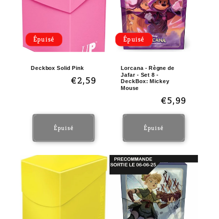
t
i
o
Épuisé
Épuisé
n
:
Deckbox Solid Pink
Lorcana - Règne de
Jafar - Set 8 -
Prix
€2,59
DeckBox: Mickey
Mouse
habituel
Prix
€5,99
habituel
Épuisé
Épuisé