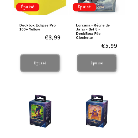
Épuisé
Épuisé
Deckbox Eclipse Pro
Lorcana - Règne de
100+ Yellow
Jafar - Set 8 -
DeckBox: Fée
Prix
€3,99
Clochette
habituel
Prix
€5,99
habituel
Épuisé
Épuisé