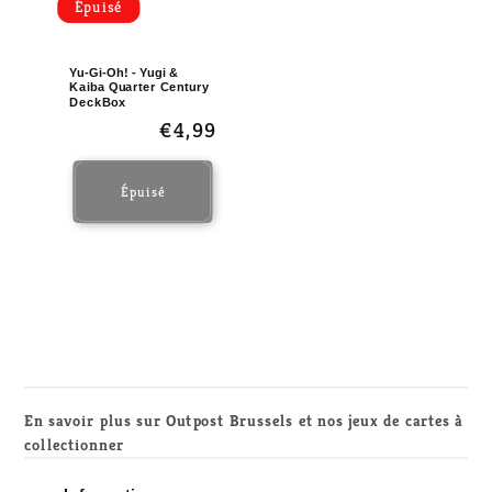
Épuisé
Yu-Gi-Oh! - Yugi &
Kaiba Quarter Century
DeckBox
Prix
€4,99
habituel
Épuisé
En savoir plus sur Outpost Brussels et nos jeux de cartes à
collectionner