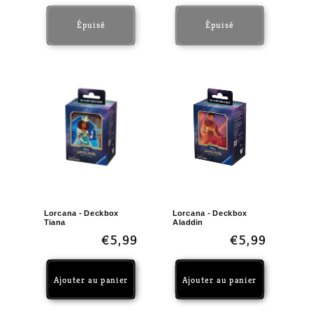
habituel
habituel
Épuisé
Épuisé
Lorcana - Deckbox
Lorcana - Deckbox
Tiana
Aladdin
Prix
€5,99
Prix
€5,99
habituel
habituel
Ajouter au panier
Ajouter au panier