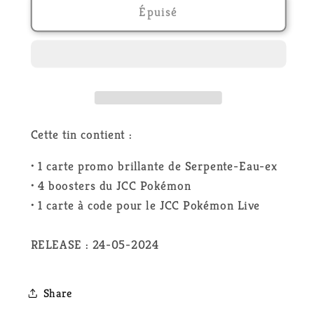
de
de
Épuisé
Pokémon
Pokémon
-
-
Pokébox
Pokébox
Choc
Choc
Paradoxe
Paradoxe
-
-
Vert-
Vert-
Cette tin contient :
de-
de-
Fer
Fer
• 1 carte promo brillante de Serpente-Eau-ex
-
-
• 4 boosters du JCC Pokémon
FR
FR
• 1 carte à code pour le JCC Pokémon Live
RELEASE : 24-05-2024
Share