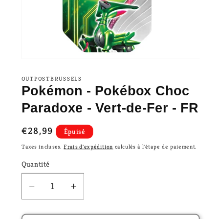
OUTPOSTBRUSSELS
Pokémon - Pokébox Choc
Paradoxe - Vert-de-Fer - FR
Prix
€28,99
Épuisé
habituel
Taxes incluses.
Frais d'expédition
calculés à l'étape de paiement.
Quantité
Réduire
Augmenter
la
la
quantité
quantité