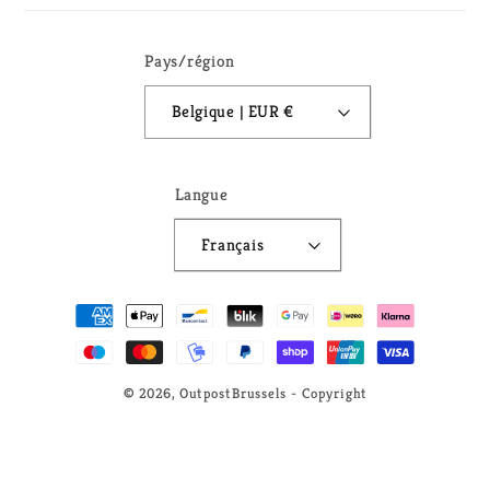
Pays/région
Belgique | EUR €
Langue
Français
Moyens
de
paiement
© 2026,
OutpostBrussels
- Copyright