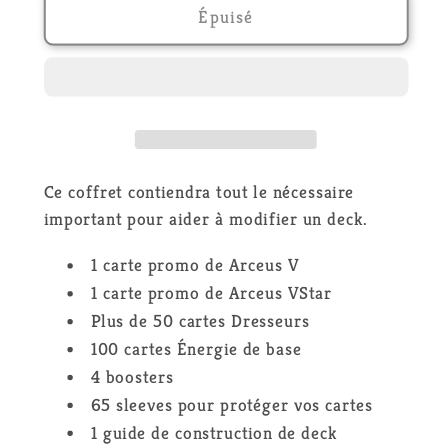
de
de
Épuisé
Nécessaire
Nécessaire
du
du
Dresseur
Dresseur
2023
2023
-
-
FR
FR
Ce coffret contiendra tout le nécessaire
important pour aider à modifier un deck.
1 carte promo de Arceus V
1 carte promo de Arceus VStar
Plus de 50 cartes Dresseurs
100 cartes Énergie de base
4 boosters
65 sleeves pour protéger vos cartes
1 guide de construction de deck