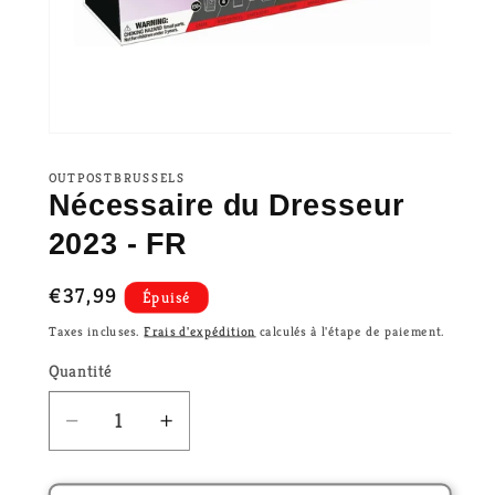
OUTPOSTBRUSSELS
Nécessaire du Dresseur
2023 - FR
Prix
€37,99
Épuisé
habituel
Taxes incluses.
Frais d'expédition
calculés à l'étape de paiement.
Quantité
Réduire
Augmenter
la
la
quantité
quantité