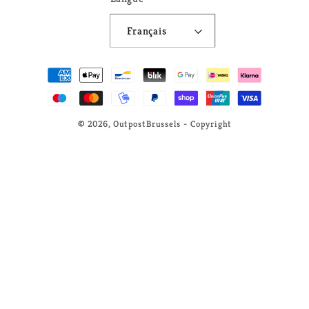
Français
Moyens
de
paiement
© 2026,
OutpostBrussels
- Copyright