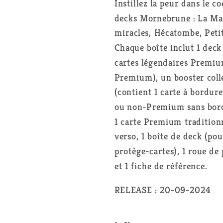
l&#39;Horreur
l&#39;Horre
Instillez la peur dans le c
-
-
decks Mornebrune : La Mai
Deck
Deck
miracles, Hécatombe, Petit
Commander
Commande
Chaque boîte inclut 1 deck
-
-
cartes légendaires Premium
Petite
Petite
frayeur
frayeur
Premium), un booster colle
!
!
(contient 1 carte à bordur
-
-
ou non-Premium sans bordu
FR
FR
1 carte Premium traditionne
verso, 1 boîte de deck (po
protège-cartes), 1 roue de p
et 1 fiche de référence.
RELEASE : 20-09-2024