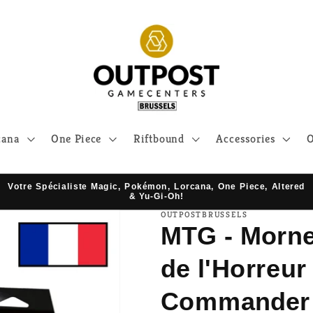
cana
One Piece
Riftbound
Accessories
O
Votre Spécialiste Magic, Pokémon, Lorcana, One Piece, Altered
& Yu-Gi-Oh!
OUTPOSTBRUSSELS
MTG - Morne
de l'Horreur
Commander - 