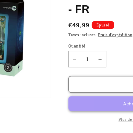
- FR
Prix
€49,99
Épuisé
habituel
Taxes incluses.
Frais d'expédition
Quantité
Réduire
Augmenter
la
la
quantité
quantité
de
de
MTG
MTG
-
-
Mornebrune
Mornebrun
La
La
Maison
Maison
Plus de
de
de