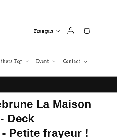
L
Connexion
Panier
Français
a
n
g
thers Tcg
Event
Contact
u
e
brune La Maison
 - Deck
Petite frayeur !