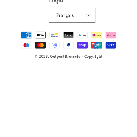
Langue
Français
Moyens
de
paiement
© 2026,
OutpostBrussels
- Copyright