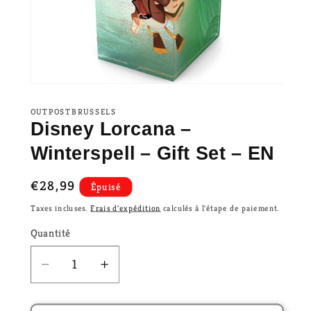
OUTPOSTBRUSSELS
Disney Lorcana –
Winterspell – Gift Set – EN
Prix
€28,99
Épuisé
habituel
Taxes incluses.
Frais d'expédition
calculés à l'étape de paiement.
Quantité
Réduire
Augmenter
la
la
quantité
quantité