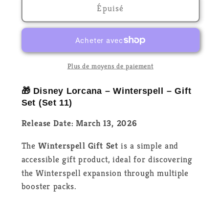
de
de
Épuisé
Disney
Disney
Lorcana
Lorcana
–
–
Winterspell
Winterspell
–
–
Plus de moyens de paiement
Gift
Gift
Set
Set
🎁 Disney Lorcana – Winterspell – Gift
–
–
Set (Set 11)
EN
EN
Release Date: March 13, 2026
The
Winterspell Gift Set
is a simple and
accessible gift product, ideal for discovering
the Winterspell expansion through multiple
booster packs.