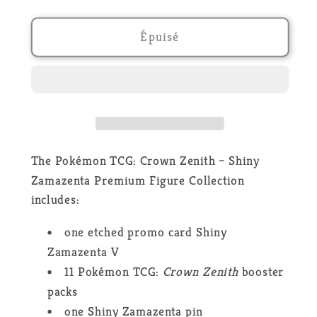
la
la
quantité
quantité
de
de
Épuisé
Crown
Crown
Zenith
Zenith
–
–
Shiny
Shiny
Zamazenta
Zamazenta
Premium
Premium
Figure
Figure
The Pokémon TCG: Crown Zenith – Shiny
Collection
Collection
Zamazenta Premium Figure Collection
-
-
includes:
EN
EN
one etched promo card Shiny
Zamazenta
V
11 Pokémon TCG:
Crown Zenith
booster
packs
one Shiny Zamazenta pin