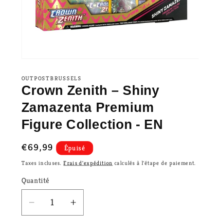
OUTPOSTBRUSSELS
Crown Zenith – Shiny
Zamazenta Premium
Figure Collection - EN
Prix
€69,99
Épuisé
habituel
Taxes incluses.
Frais d'expédition
calculés à l'étape de paiement.
Quantité
Réduire
Augmenter