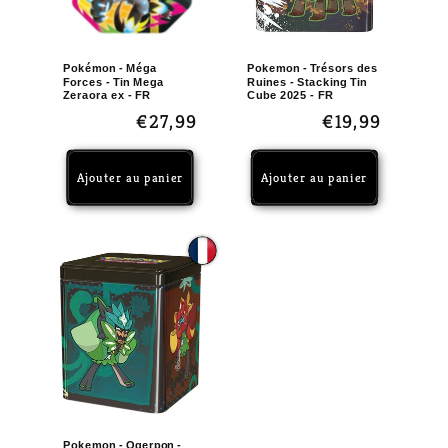
Pokémon - Méga
Pokemon - Trésors des
Forces - Tin Mega
Ruines - Stacking Tin
Zeraora ex - FR
Cube 2025 - FR
Prix
€27,99
Prix
€19,99
habituel
habituel
Ajouter au panier
Ajouter au panier
Pokemon - Ogerpon -