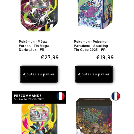
t
i
o
n
:
Pokémon - Méga
Pokemon - Pokemon
Forces - Tin Mega
Paradoxe - Stacking
Darkrai ex - FR
Tin Cube 2025 - FR
Prix
€27,99
Prix
€19,99
habituel
habituel
Ajouter au panier
Ajouter au panier
PRECOMMANDE
Sortie le 28-08-2026