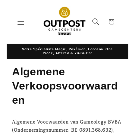
Skip to
content
Cart
Votre Spécialiste Magic, Pokémon, Lorcana, One
Piece, Altered & Yu-Gi-Oh!
Algemene
Verkoopsvoorwaard
en
Algemene Voorwaarden van Gameology BVBA
(Ondernemingsnummer: BE 0891.368.632),